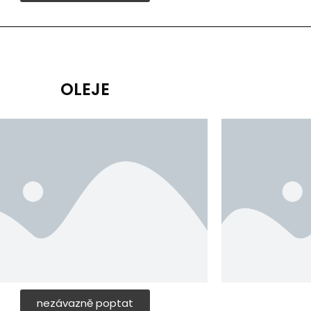
OLEJE
nezávazně poptat