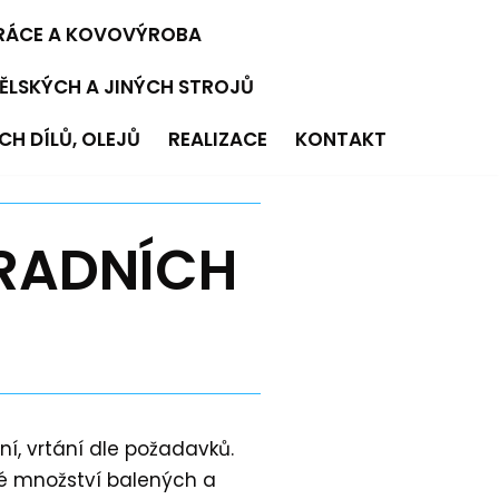
RÁCE A KOVOVÝROBA
ĚLSKÝCH A JINÝCH STROJŮ
H DÍLŮ, OLEJŮ
REALIZACE
KONTAKT
HRADNÍCH
ní, vrtání dle požadavků.
ké množství balených a