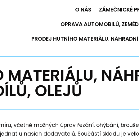
O NÁS
ZÁMEČNICKÉ P
OPRAVA AUTOMOBILŮ, ZEMĚD
PRODEJ HUTNÍHO MATERIÁLU, NÁHRADNÍC
O MATERIÁLU, NÁ
DÍLŮ, OLEJŮ
 míru, včetně možných úprav řezání, ohýbání, brouše
jednat u našich dodavatelů. Součástí skladu je vel